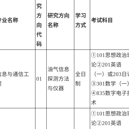
究
方
研究方向
学习
专业名称
考试科目
向
名称
方式
代
码
①101思想政治
论②201英语
油气信息
信息与通信工
全日
（一）或203日
01
探测方法
程
制
③301数学（一
与仪器
④835数字电子
术
①101思想政治
论②201英语