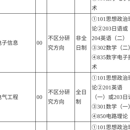
术
①101思想政治
论②203日语或
不区分研
非全
204英语（二）
电子信息
00
究方向
日制
③302数学（二
④835数字电子
术
①101思想政治
论②201英语
不区分研
全日
电气工程
00
（一）或203日
究方向
制
③301数学（一
④850电路理论
①101思想政治