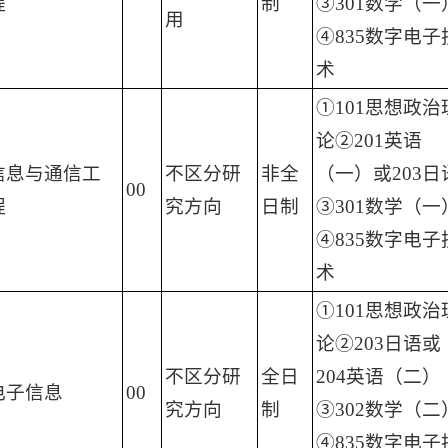
程
制
③301数学（一
用
④835数字电子
术
①101思想政治
论②201英语
信息与通信工
不区分研
非全
（一）或203日
00
程
究方向
日制
③301数学（一
④835数字电子
术
①101思想政治
论②203日语或
不区分研
全日
204英语（二）
电子信息
00
究方向
制
③302数学（二
④835数字电子