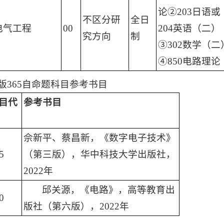
论②203日语或
不区分研
全日
电气工程
00
204英语（二）
究方向
制
③302数学（二
④850电路理论
正版365自命题科目参考书目
目代
参考书目
佘新平、蔡昌新，《数字电子技术》
5
（第三版），华中科技大学出版社，
2022年
邱关源，《电路》，高等教育出
0
版社（第六版），2022年