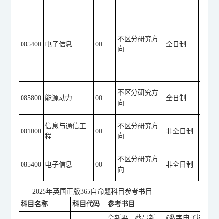
字电
①10
不区分研究方
085400
电子信息
00
全日制
英语（
向
字电
①10
不区分研究方
085800
能源动力
00
全日制
英语（
向
路理
①10
信息与通信工
不区分研究方
081000
00
非全日制
或20
程
向
字电
①10
不区分研究方
085400
电子信息
00
非全日制
英语（
向
字电
2025年英国正版365自命题科目参考书目
科目名称
科目代码
参考书目
佘新平、蔡昌新，《数字电子技术》