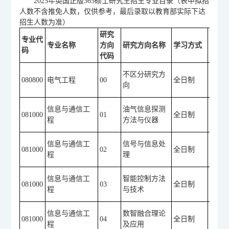
2025年英国正版365硕士研究生招生专业目录（表中拟招
人数不含推免人数，仅供参考，最后录取以教育部实际下达
招生人数为准）
研究
专业代
专业名称
方向
研究方向名称
学习方式
考试
码
代码
①10
不区分研究方
080800
电气工程
00
全日制
或20
向
路理
①10
信息与通信工
油气信息探测
081000
01
全日制
或20
程
方法与仪器
字电
①10
信息与通信工
信号与信息处
081000
02
全日制
或20
程
理
字电
①10
信息与通信工
智能控制方法
081000
03
全日制
或20
程
与技术
字电
①10
信息与通信工
数智融合理论
081000
04
全日制
或20
程
及应用