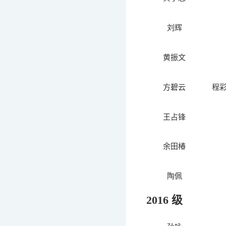
刘辉
黄振文
方碧云
程
王占锋
余田椿
陶佩
2016 级