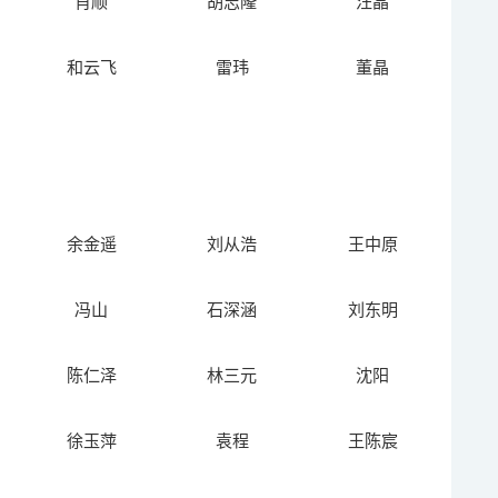
肖顺
胡志隆
汪晶
和云飞
雷玮
董晶
余金遥
刘从浩
王中原
冯山
石深涵
刘东明
陈仁泽
林三元
沈阳
徐玉萍
袁程
王陈宸