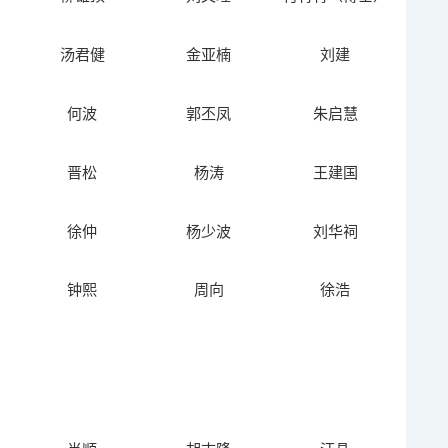
汤君健
金亚楠
刘建
何波
郭丕凤
朱启慧
晋松
杨涛
王建国
徐仲
杨少波
刘华祠
钟熙
周向
徐浩