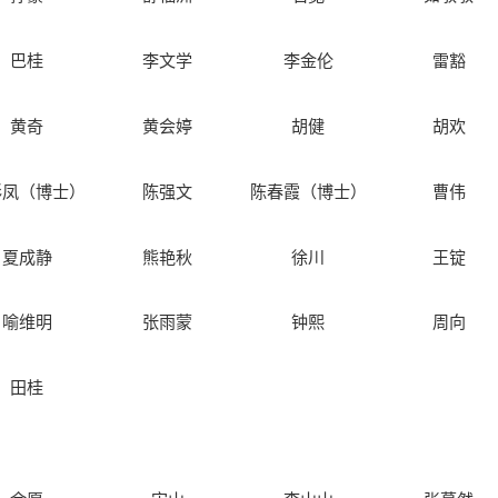
巴桂
李文学
李金伦
雷豁
黄奇
黄会婷
胡健
胡欢
彩凤（博士）
陈强文
陈春霞（博士）
曹伟
夏成静
熊艳秋
徐川
王锭
喻维明
张雨蒙
钟熙
周向
田桂