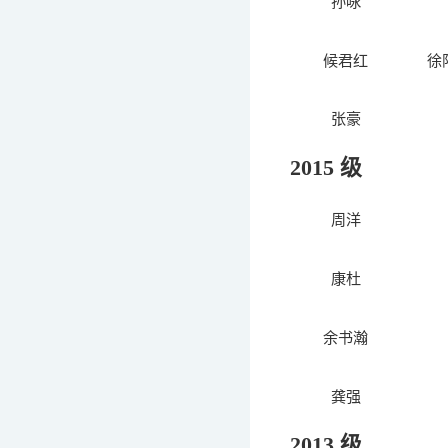
孙咏
候君红
徐
张豪
2015 级
周洋
康杜
余书瀚
龚强
2013 级