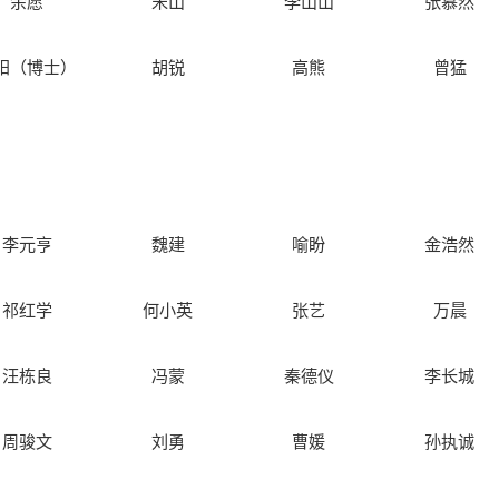
余愿
宋山
李山山
张慕然
阳（博士）
胡锐
高熊
曾猛
李元亨
魏建
喻盼
金浩然
祁红学
何小英
张艺
万晨
汪栋良
冯蒙
秦德仪
李长城
周骏文
刘勇
曹媛
孙执诚