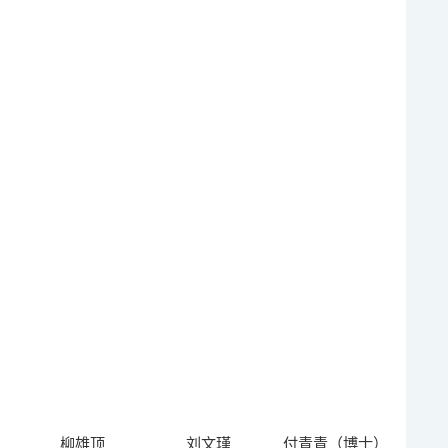
柳雄顶
刘文瑾
付青青（博士）