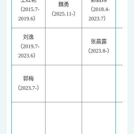
王红艳
郭启炜
魏勇
（2015.7-
（2018.4-
（2
（2025.11-）
2019.6）
2023.7）
201
刘逸
张晨露
（2019.7-
（2
（2023.8-）
2023.6）
20
郭梅
（2
（2023.7-）
20
（2
20