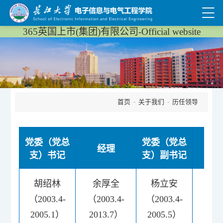
365英国上市(集团)有限公司-Official website
首页
-
关于我们
-
历任领导
党委（党总
党委（党总
经理
支）书记
支）副书记
胡绍林
余厚全
杨立安
（2003.4-
（2003.4-
（2003.4-
（2
2005.1）
2013.7）
2005.5）
20