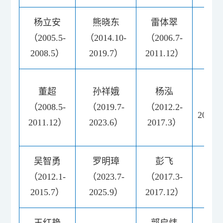
杨立安
熊晓东
雷体翠
（2005.5-
（2014.10-
（2006.7-
（2
2008.5）
2019.7）
2011.12）
20
董超
孙祥娥
杨泓
（2
（2008.5-
（2019.7-
（2012.2-
2015.7
2011.12）
2023.6）
2017.3）
20
吴智勇
罗明璋
彭飞
（2012.1-
（2023.7-
（2017.3-
（2
2015.7）
2025.9）
2017.12）
201