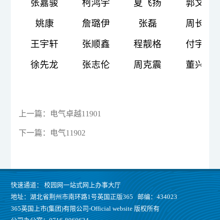
张嘉骏
柯鸿宇
夏飞扬
郭文学
姚康
詹璐伊
张磊
周长城
王宇轩
张顺鑫
程靓格
付宇恒
徐先龙
张志伦
周克震
董兴楚
上一篇：
电气卓越11901
下一篇：
电气11902
快速通道：
校园网一站式网上办事大厅
地址：湖北省荆州市南环路1号英国正版365 邮编：434023
365英国上市(集团)有限公司-Official website 版权所有