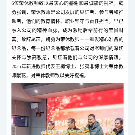
6位荣
休教师
致以最衷心的感谢和最诚挚的祝福。魏
勇强调，荣
休教师
是公司发展的见证者、参与者和推
动
者，他们的教育情怀、职业坚守与责任担当，早已
融入公司的精神血脉，成为激励后辈前行的宝贵财
富。致辞尾声，魏勇为荣
休教师
一一颁发精心准备的
纪念品，每一份纪念品都承载着公司对老师们的深切
关怀与崇高敬意，
见证着
他们与公司的深厚情谊。
2025年新进教师代表王梅博士、张夷非博士为荣
休教
师
献花，对荣
休教师
致以美好祝福。