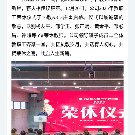
新程，薪火相传续
锦
章。12月26日，公司2025年教职
工荣休仪式于16教A313庄重启幕。仪式以最诚挚的
敬意，送别杨友平、邹学玉、张正炳、黄金平、邹必
昌、钟超等6位荣休教师。公司领导班子成员与全体
教职工齐聚一堂，共忆执教岁月，共话育人初心，共
贺荣休之喜，共
启人生
新篇。