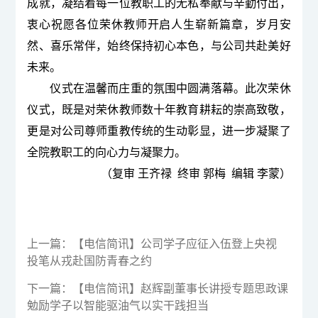
成就，凝结着每一位教职工的无私奉献与辛勤付出，
衷心祝愿
各位荣休教师
开启人生崭新篇章，岁月安
然、喜乐常伴，始终保持初心本色，与公司共赴美好
未来。
仪式在温馨而庄重的氛围中圆满落幕。
此次荣
休
仪式，既是对荣
休教师
数十年教育耕耘的崇高致敬，
更是对公司尊师重教传统的生动彰显，进一步凝聚了
全院教职工的向心力与凝聚力。
（复审 王
齐禄
  终审 郭梅  编辑 李蒙）
上一篇：
【电信简讯】公司学子应征入伍登上央视
投笔从戎赴国防青春之约
下一篇：
【电信简讯】赵辉副董事长讲授专题思政课
勉励学子以智能驱油气以实干践担当