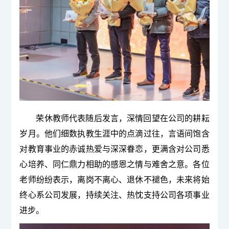
荣
休教师
代表随后发言，深情回望在公司的耕耘
岁月。他们细数执教生涯中的点滴过往，言语间饱含
对教育事业的赤诚热爱与深深眷恋，更满含对公司悉
心培养、同仁鼎力相助的感恩之情与难舍之意。各位
老师纷纷表示，离岗
不
离心、退休不褪色，未来将始
终心系公司发展，持续关注、热忱支持公司各项事业
进步。