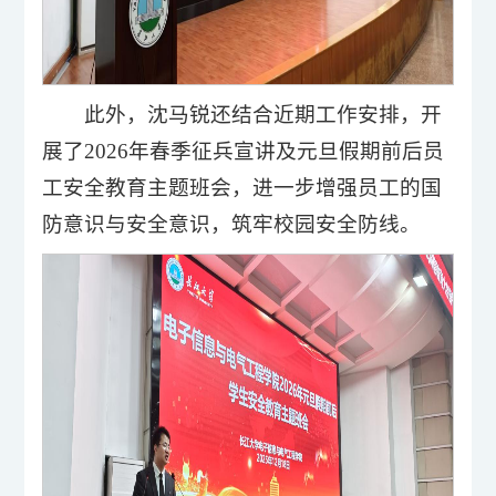
此外，沈马锐还结合近期工作安排，开
展了2026年春季征兵宣讲及元旦假期前后员
工安全教育主题班会，进一步增强员工的国
防意识与安全意识，筑牢校园安全防线。