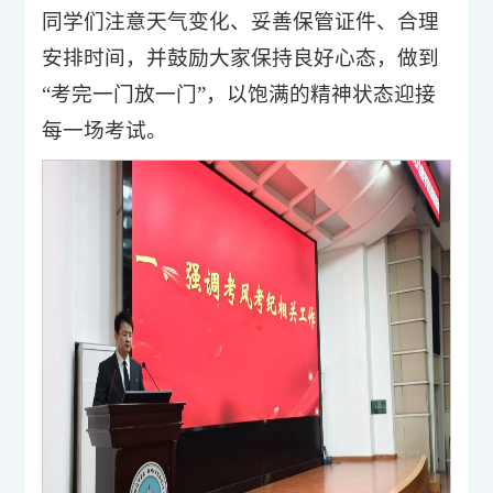
同学们注意天气变化、妥善保管证件、合理
安排时间，并鼓励大家保持良好心态，做到
“考完一门放一门”，以饱满的精神状态迎接
每一场考试。