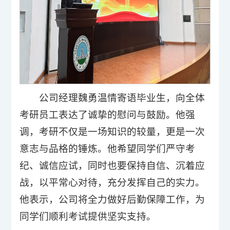
公司经理魏勇温情寄语毕业生，向全体
考研员工表达了诚挚的慰问与鼓励。他强
调，考研不仅是一场知识的较量，更是一次
意志与品格的锤炼。他希望同学们严守考
纪、诚信应试，同时也要保持自信、沉着应
战，以平常心对待，充分发挥自己的实力。
他表示，公司将全力做好后勤保障工作，为
同学们顺利考试提供坚实支持。