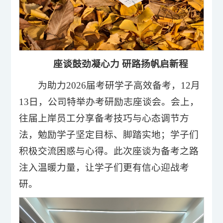
座谈鼓劲凝心力 研路扬帆启新程
为助力2026届考研学子高效备考，12月
13日，公司特举办考研励志座谈会。会上，
往届上岸员工分享备考技巧与心态调节方
法，勉励学子坚定目标、脚踏实地；学子们
积极交流困惑与心得。此次座谈为备考之路
注入温暖力量，让学子们更有信心迎战考
研。