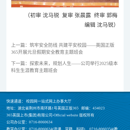
（初审 沈马锐 复审 张晨露 终审 郭梅
编辑 沈马锐）
上一篇：
筑牢安全防线 共建平安校园——英国正版
365开展元旦假期安全教育主题班会
下一篇：
探索未来，规划人生——公司举行2025级本
科生生涯教育主题班会
快速通道：
校园网一站式网上办事大厅
地址：湖北省荆州市南环路1号英国正版365 邮编：434023
365英国上市(集团)有限公司-Official website 版权所有
公司办公室：0716-8060634
教学办公室：0716-8060634(选课、学籍、科研) 0716-8060354(教